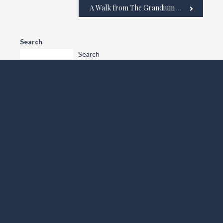
A Walk from The Grandium Hotel Around
Search
Search
Recent Posts
THE ULTIMATE FATHER’S DAY GIFT: THE GRANDIUM
HOTEL
ENJOY WIMBLEDON FINALS WEEK THE GRANDIUM
HOTEL
TOP EVENTS IN LONDON THIS FEBRUARY
A WALK FROM THE GRANDIUM HOTEL AROUND
BEST THINGS TO DO IN LONDON ENJOY THE NIGHTLIFE