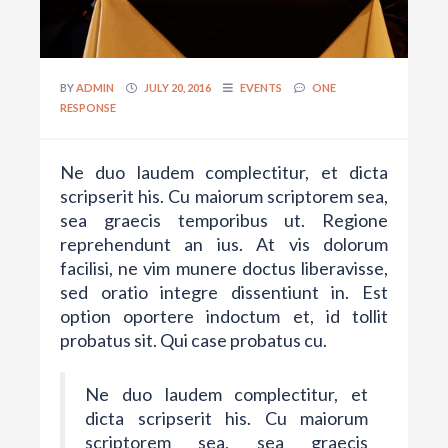
BY
ADMIN
JULY 20, 2016
EVENTS
ONE
RESPONSE
Ne duo laudem complectitur, et dicta
scripserit his. Cu maiorum scriptorem sea,
sea graecis temporibus ut. Regione
reprehendunt an ius. At vis dolorum
facilisi, ne vim munere doctus liberavisse,
sed oratio integre dissentiunt in. Est
option oportere indoctum et, id tollit
probatus sit. Qui case probatus cu.
Ne duo laudem complectitur, et
dicta scripserit his. Cu maiorum
scriptorem sea, sea graecis