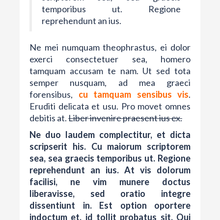
temporibus ut. Regione
reprehendunt an ius.
Ne mei numquam theophrastus, ei dolor
exerci consectetuer sea, homero
tamquam accusam te nam. Ut sed tota
semper nusquam, ad mea graeci
forensibus,
cu tamquam sensibus vis
.
Eruditi delicata et usu. Pro movet omnes
debitis at.
Liber invenire praesent ius ex.
Ne duo laudem complectitur, et dicta
scripserit his. Cu maiorum scriptorem
sea, sea graecis temporibus ut. Regione
reprehendunt an ius. At vis dolorum
facilisi, ne vim munere doctus
liberavisse, sed oratio integre
dissentiunt in. Est option oportere
indoctum et, id tollit probatus sit. Qui